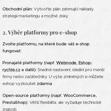
Obchodní plán:
Vytvořte plán zahrnující náklady,
strategii marketingu a možné zisky.
2. Výběr platformy pro e-shop
Zvolte platformu, na které bude váš e-shop
fungovat:
Pronajaté platformy (např.
Webnode
,
Eshop-
rychle.cz
a další):
Snadné nastavení, ideální pro menší
firmy nebo začátečníky. U výše zmíněných si můžete
eshop vyzkoušet
zdarma
Open-source platformy (např. WooCommerce,
PrestaShop):
Větší flexibilita, ale vyžaduje technické
znalosti.