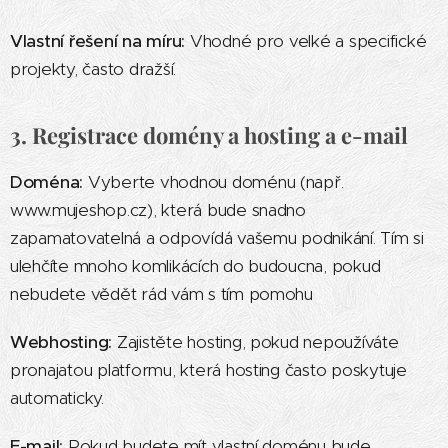
Vlastní řešení na míru:
Vhodné pro velké a specifické
projekty, často dražší.
3. Registrace domény a hosting a e-mail
Doména:
Vyberte vhodnou doménu (např.
www.mujeshop.cz), která bude snadno
zapamatovatelná a odpovídá vašemu podnikání. Tím si
ulehčíte mnoho komlikácích do budoucna, pokud
nebudete vědět rád vám s tím pomohu
Webhosting:
Zajistěte hosting, pokud nepoužíváte
pronajatou platformu, která hosting často poskytuje
automaticky.
E-mail:
Pokud budete mít vlastní doménu bude