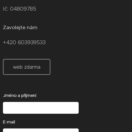
Ič: 04809785
Zavolejte nám
+420 603939533
web zdarma
Jméno a příjmení
E-mail