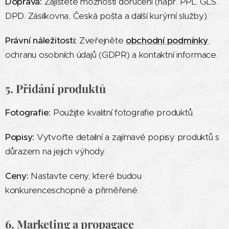
Doprava:
Zajistěte možnosti doručení (např. PPL. GLS.
DPD. Zásilkovna, Česká pošta a další kurýrní služby).
Právní náležitosti:
Zveřejněte
obchodní podmínky
,
ochranu osobních údajů (GDPR) a kontaktní informace.
5. Přidání produktů
Fotografie:
Použijte kvalitní fotografie produktů.
Popisy:
Vytvořte detailní a zajímavé popisy produktů s
důrazem na jejich výhody.
Ceny:
Nastavte ceny, které budou
konkurenceschopné a přiměřené.
6. Marketing a propagace